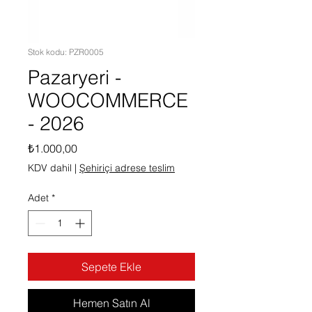
Stok kodu: PZR0005
Pazaryeri -
WOOCOMMERCE
- 2026
Fiyat
₺1.000,00
KDV dahil
|
Şehiriçi adrese teslim
Adet
*
Sepete Ekle
Hemen Satın Al