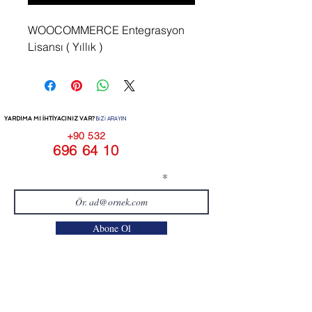
WOOCOMMERCE Entegrasyon
Lisansı ( Yıllık )
YARDIMA MI İHTİYACINIZ VAR?
BİZİ ARAYIN
+90 532
696 64 10
E-posta adresinizi girin
Abone Ol