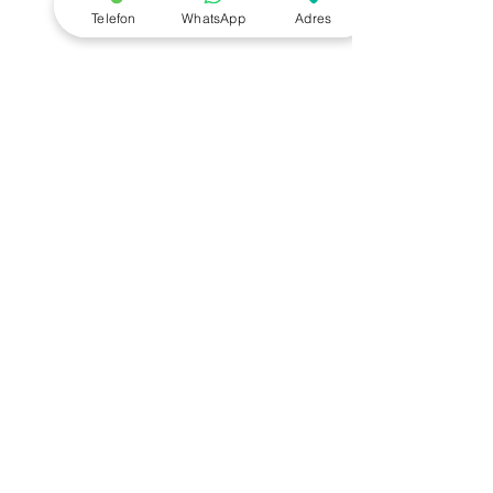
Telefon
WhatsApp
Adres
DESTEK
Teknik Destek
Yardım Dökümanları