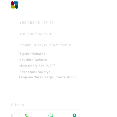
E İMZA SAKARYA
+90 264 281 39 49
+90 532 696 64 10
info@bilgisayarustam.com.tr
Tığcılar Mahallesi
Kavaklar Caddesi
Meserret İş hanı 2/205
Adapazarı / Sakarya
( Deprem Müzesi Karşısı - Vestel üstü )
ALIŞ VERİŞ
E İmza
E FATURA