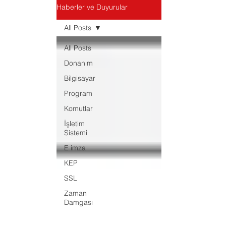
Haberler ve Duyurular
All Posts
All Posts
Donanım
Bilgisayar
Program
Komutlar
İşletim
Sistemi
E imza
KEP
SSL
Zaman
Damgası