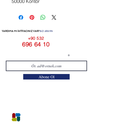
50000 Kontör
YARDIMA MI İHTİYACINIZ VAR?
BİZİ ARAYIN
+90 532
696 64 10
E-posta adresinizi girin
Abone Ol
E İMZA SAKARYA