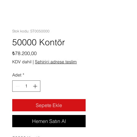
Stok kodu: ST0050000
50000 Kontör
Fiyat
₺78.200,00
KDV dahil
|
Şehiriçi adrese teslim
Adet
*
Sepete Ekle
Hemen Satın Al