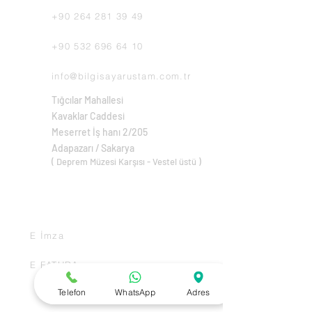
+90 264 281 39 49
+90 532 696 64 10
info@bilgisayarustam.com.tr
Tığcılar Mahallesi
Kavaklar Caddesi
Meserret İş hanı 2/205
Adapazarı / Sakarya
( Deprem Müzesi Karşısı - Vestel üstü )
ALIŞ VERİŞ
E İmza
E FATURA
DESTEK
Telefon
WhatsApp
Adres